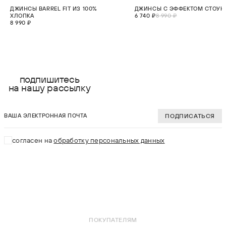
НОВИНКА
СКИДКА 25%
ДЖИНСЫ BARREL FIT ИЗ 100%
ДЖИНСЫ С ЭФФЕКТОМ СТОУ
ХЛОПКА
6 740 ₽
8 990 ₽
8 990 ₽
выберите размер:
выберите разме
XS
XS
подпишитесь
на нашу рассылку
S
S
ваша электронная почта
M
M
ПОДПИСАТЬСЯ
L
L
согласен на
обработку персональных данных
XL
XL
В КОРЗИНУ
В КОРЗИНУ
ПОКУПАТЕЛЯМ