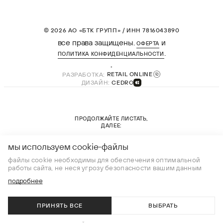
© 2026 АО «БТК ГРУПП» / ИНН 7816043890
все права защищены.
и
ОФЕРТА
.
ПОЛИТИКА КОНФИДЕНЦИАЛЬНОСТИ
РАЗРАБОТКА:
RETAIL ONLINE
ДИЗАЙН:
CEDRO
ПРОДОЛЖАЙТЕ ЛИСТАТЬ,
ДАЛЕЕ:
новая коллекция
мы используем cookie-файлы
файлы cookie необходимы для обеспечения оптимальной
работы сайта, не неся угрозу безопасности вашим данным
подробнее
ПРИНЯТЬ ВСЕ
ВЫБРАТЬ