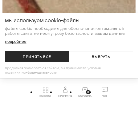
мы используем cookie-файлы
02
—
3
файлы cookie необходимы для обеспечения оптимальной
работы сайта, не неся угрозу безопасности вашим данным
-60% на коллекции прошлых сезонов и -25% на новинки.
подробнее
возможны исключения
В КАТАЛОГ
ПРИНЯТЬ ВСЕ
ВЫБРАТЬ
продолжая пользоваться сайтом, вы принимаете условия
политики конфиденциальности
для неё
0
КАТАЛОГ
ПРОФИЛЬ
КОРЗИНА
ЧАТ