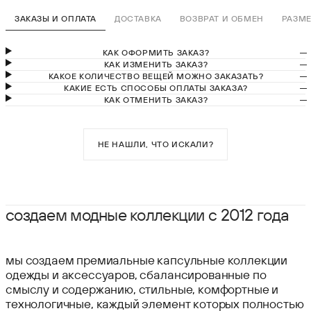
ЗАКАЗЫ И ОПЛАТА
ДОСТАВКА
ВОЗВРАТ И ОБМЕН
РАЗМЕ
КАК ОФОРМИТЬ ЗАКАЗ?
чтобы оформить заказ на нашем сайте, необходимо добавить
КАК ИЗМЕНИТЬ ЗАКАЗ?
товары в корзину, далее ввести ваши данные, выбрать удобный
чтобы изменить состав заказа, способ его доставки и/или
КАКОЕ КОЛИЧЕСТВО ВЕЩЕЙ МОЖНО ЗАКАЗАТЬ?
способ доставки и оплаты заказа. если в процессе оформления
оплаты, необходимо отменить заказ и оформить заново.
максимальное количество вещей в одном заказе - 10.
КАКИЕ ЕСТЬ СПОСОБЫ ОПЛАТЫ ЗАКАЗА?
заказа у вас возникнут вопросы, пожалуйста, напишите нам в чат.
при курьерской доставке или доставке в пункт-выдачи сдэк
КАК ОТМЕНИТЬ ЗАКАЗ?
БЫЛО ПОЛЕЗНО?
БЫЛО ПОЛЕЗНО?
заказ можно оплатить картой онлайн через сервис яндекс пэй.
для отмены заказа, пожалуйста, напишите нам в чат.
СКОПИРОВАТЬ
СКОПИРОВАТЬ
БЫЛО ПОЛЕЗНО?
также доступна поэтапная оплата с помощью сервисов «плати
СКОПИРОВАТЬ
ДА
НЕТ
ДА
НЕТ
частями» от сбера или «сплит» от яндекса.
БЫЛО ПОЛЕЗНО?
ДА
НЕТ
СКОПИРОВАТЬ
НЕ НАШЛИ, ЧТО ИСКАЛИ?
ДА
НЕТ
БЫЛО ПОЛЕЗНО?
СКОПИРОВАТЬ
ДА
НЕТ
создаем модные коллекции с 2012 года
мы создаем премиальные капсульные коллекции
одежды и аксессуаров, сбалансированные по
смыслу и содержанию, стильные, комфортные и
технологичные, каждый элемент которых полностью