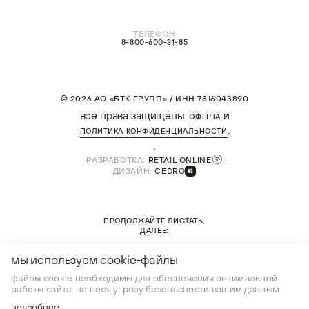
ТЕЛЕФОН
8-800-600-31-85
© 2026 АО «БТК ГРУПП» / ИНН 7816043890
все права защищены.
и
ОФЕРТА
.
ПОЛИТИКА КОНФИДЕНЦИАЛЬНОСТИ
РАЗРАБОТКА:
RETAIL ONLINE
ДИЗАЙН:
CEDRO
ПРОДОЛЖАЙТЕ ЛИСТАТЬ,
ДАЛЕЕ:
новая коллекция
мы используем cookie-файлы
файлы cookie необходимы для обеспечения оптимальной
работы сайта, не неся угрозу безопасности вашим данным
подробнее