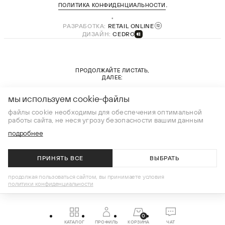
.
ПОЛИТИКА КОНФИДЕНЦИАЛЬНОСТИ
РАЗРАБОТКА:
RETAIL ONLINE
ДИЗАЙН:
CEDRO
ПРОДОЛЖАЙТЕ ЛИСТАТЬ,
ДАЛЕЕ:
новая коллекция
мы используем cookie-файлы
файлы cookie необходимы для обеспечения оптимальной
работы сайта, не неся угрозу безопасности вашим данным
подробнее
ПРИНЯТЬ ВСЕ
ВЫБРАТЬ
продолжая пользоваться сайтом, вы принимаете условия
политики конфиденциальности
0
КАТАЛОГ
ПРОФИЛЬ
КОРЗИНА
ЧАТ