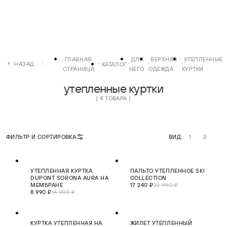
ГЛАВНАЯ
ДЛЯ
ВЕРХНЯЯ
УТЕПЛЕННЫЕ
НАЗАД
КАТАЛОГ
СТРАНИЦА
НЕГО
ОДЕЖДА
КУРТКИ
утепленные куртки
( 4 ТОВАРА )
ФИЛЬТР И СОРТИРОВКА
ВИД:
1
2
СКИДКА 40%
СКИДКА 25%
УТЕПЛЕННАЯ КУРТКА
ПАЛЬТО УТЕПЛЕННОЕ SKI
ХИТ
DUPONT SORONA AURA НА
COLLECTION
МЕМБРАНЕ
17 240 ₽
22 990 ₽
8 990 ₽
14 990 ₽
СКИДКА 60%
СКИДКА 25%
КУРТКА УТЕПЛЕННАЯ НА
ЖИЛЕТ УТЕПЛЕННЫЙ