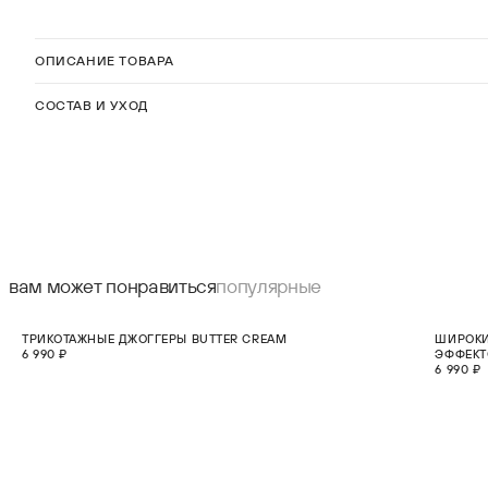
ОПИСАНИЕ ТОВАРА
СОСТАВ И УХОД
вам может понравиться
популярные
НОВИНКА
НОВИНКА
ТРИКОТАЖНЫЕ ДЖОГГЕРЫ BUTTER CREAM
ШИРОКИ
XS
S
M
L
XL
6 990 ₽
ЭФФЕК
6 990 ₽
В КОРЗИНУ