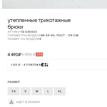
утепленные трикотажные
брюки
АРТИКУЛ
12.030033
ПАРАМЕТРЫ МОДЕЛИ
84-59-90, РОСТ - 174 СМ
РАЗМЕР НА МОДЕЛИ
S
4 490₽
5 990 ₽
-25%
1 123 ₽
×
4 ПЛАТЕЖА
РАЗМЕР
XS
S
M
L
XL
ИДЕТ В РАЗМЕР