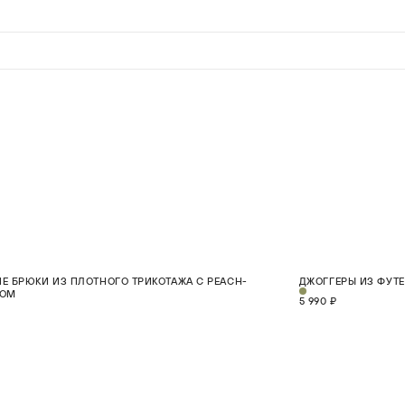
НОВИНКА
Е БРЮКИ ИЗ ПЛОТНОГО ТРИКОТАЖА С PEACH-
ДЖОГГЕРЫ ИЗ ФУТ
XS
S
M
L
ТОМ
5 990 ₽
В КОРЗИНУ