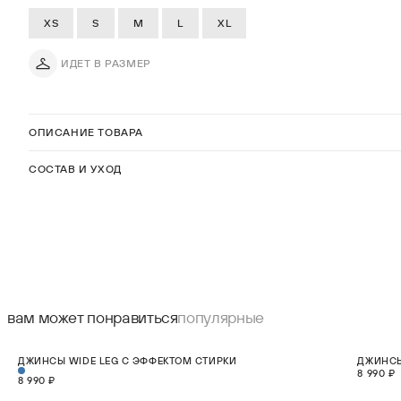
XS
S
M
L
XL
ИДЕТ В РАЗМЕР
ОПИСАНИЕ ТОВАРА
СОСТАВ И УХОД
вам может понравиться
популярные
НОВИНКА
НОВИНКА
ДЖИНСЫ WIDE LEG С ЭФФЕКТОМ СТИРКИ
ДЖИНСЫ
XS
S
M
L
XL
8 990 ₽
8 990 ₽
В КОРЗИНУ