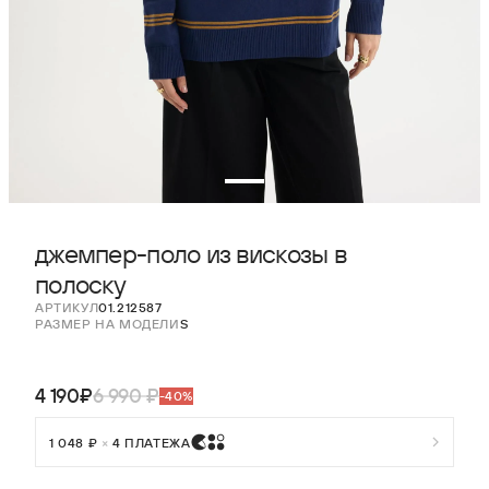
джемпер-поло из вискозы в
полоску
АРТИКУЛ
01.212587
РАЗМЕР НА МОДЕЛИ
S
4 190₽
6 990 ₽
-40%
1 048 ₽
×
4 ПЛАТЕЖА