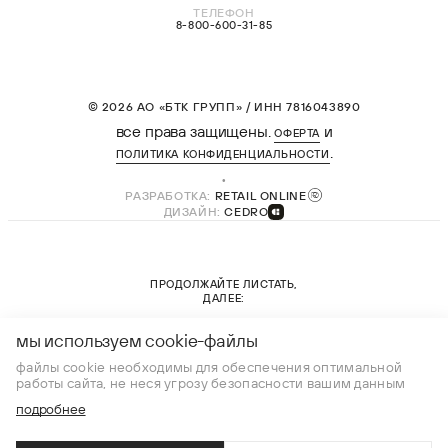
ТЕЛЕФОН
8-800-600-31-85
© 2026 АО «БТК ГРУПП» / ИНН 7816043890
все права защищены.
и
ОФЕРТА
.
ПОЛИТИКА КОНФИДЕНЦИАЛЬНОСТИ
РАЗРАБОТКА:
RETAIL ONLINE
ДИЗАЙН:
CEDRO
ПРОДОЛЖАЙТЕ ЛИСТАТЬ,
ДАЛЕЕ:
новая коллекция
мы используем cookie-файлы
файлы cookie необходимы для обеспечения оптимальной
работы сайта, не неся угрозу безопасности вашим данным
подробнее