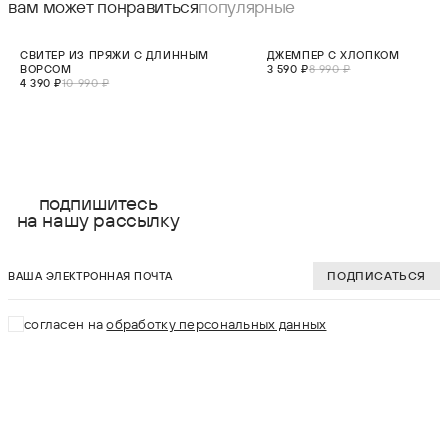
вам может понравиться
популярные
СКИДКА 60%
СКИДКА 60%
СВИТЕР ИЗ ПРЯЖИ С ДЛИННЫМ
ДЖЕМПЕР С ХЛОПКОМ
ХИТ
ВОРСОМ
3 590 ₽
8 990 ₽
4 390 ₽
10 990 ₽
выберите размер:
выберите разме
XS
XS
подпишитесь
на нашу рассылку
S
S
ваша электронная почта
M
M
ПОДПИСАТЬСЯ
L
L
согласен на
обработку персональных данных
XL
В КОРЗИНУ
В КОРЗИНУ