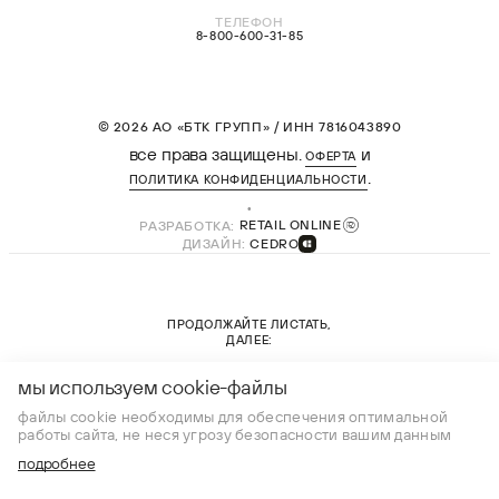
ТЕЛЕФОН
8-800-600-31-85
© 2026 АО «БТК ГРУПП» / ИНН 7816043890
все права защищены.
и
ОФЕРТА
.
ПОЛИТИКА КОНФИДЕНЦИАЛЬНОСТИ
РАЗРАБОТКА:
RETAIL ONLINE
ДИЗАЙН:
CEDRO
ПРОДОЛЖАЙТЕ ЛИСТАТЬ,
ДАЛЕЕ:
новая коллекция
мы используем cookie-файлы
файлы cookie необходимы для обеспечения оптимальной
работы сайта, не неся угрозу безопасности вашим данным
подробнее