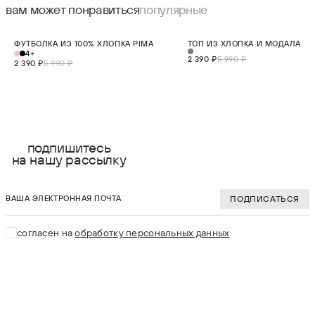
вам может понравиться
популярные
СКИДКА 60%
СКИДКА 60%
ФУТБОЛКА ИЗ 100% ХЛОПКА PIMA
ТОП ИЗ ХЛОПКА И МОДАЛА
НОВИНКА
НОВИНКА
4+
2 390 ₽
5 990 ₽
2 390 ₽
5 990 ₽
выберите размер:
выберите разме
XS
XS
подпишитесь
на нашу рассылку
S
S
ваша электронная почта
M
M
ПОДПИСАТЬСЯ
L
L
согласен на
обработку персональных данных
XL
XL
В КОРЗИНУ
В КОРЗИНУ