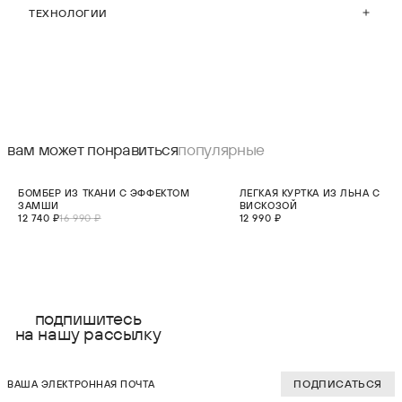
ТЕХНОЛОГИИ
вам может понравиться
популярные
СКИДКА 25%
НОВИНКА
БОМБЕР ИЗ ТКАНИ С ЭФФЕКТОМ
ЛЕГКАЯ КУРТКА ИЗ ЛЬНА C
НОВИНКА
ЗАМШИ
ВИСКОЗОЙ
12 740 ₽
16 990 ₽
12 990 ₽
выберите размер:
выберите разме
XS
XS
подпишитесь
на нашу рассылку
S
S
ваша электронная почта
M
M
ПОДПИСАТЬСЯ