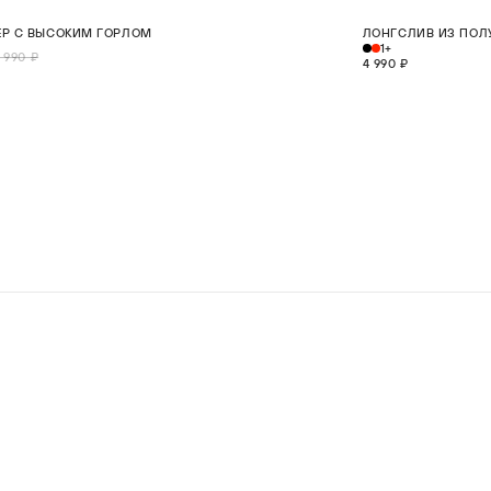
5%
НОВИНКА
Р С ВЫСОКИМ ГОРЛОМ
ЛОНГСЛИВ ИЗ ПОЛ
XS
S
M
L
XL
1+
 990 ₽
4 990 ₽
В КОРЗИНУ