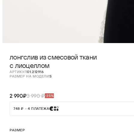
лонгслив из смесовой ткани
с лиоцеллом
АРТИКУЛ
01.212916
РАЗМЕР НА МОДЕЛИ
S
2 990₽
3 990 ₽
-25%
748 ₽
×
4 ПЛАТЕЖА
РАЗМЕР