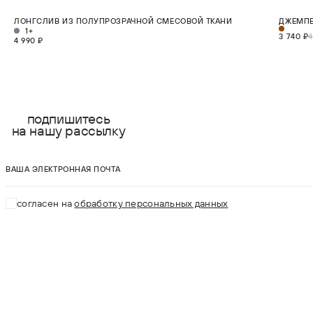
НОВИНКА
СКИДКА 2
ЛОНГСЛИВ ИЗ ПОЛУПРОЗРАЧНОЙ СМЕСОВОЙ ТКАНИ
ДЖЕМПЕ
XS
S
M
L
XL
1+
3 740 ₽
4
4 990 ₽
В КОРЗИНУ
подпишитесь
на нашу рассылку
ваша электронная почта
согласен на
обработку персональных данных