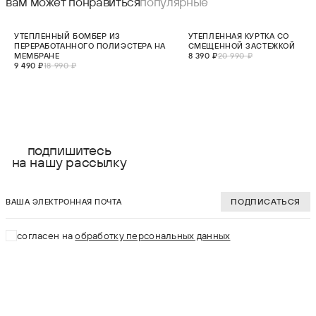
вам может понравиться
популярные
СКИДКА 50%
СКИДКА 60%
УТЕПЛЕННЫЙ БОМБЕР ИЗ
УТЕПЛЕННАЯ КУРТКА СО
НОВИНКА
ПЕРЕРАБОТАННОГО ПОЛИЭСТЕРА НА
СМЕЩЕННОЙ ЗАСТЕЖКОЙ
МАЛО
МЕМБРАНЕ
8 390 ₽
20 990 ₽
9 490 ₽
18 990 ₽
выберите размер:
выберите разме
XS
XS
подпишитесь
на нашу рассылку
S
S
ваша электронная почта
M
M
ПОДПИСАТЬСЯ
L
L
согласен на
обработку персональных данных
XL
XL
В КОРЗИНУ
В КОРЗИНУ