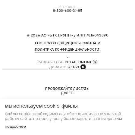
ТЕЛЕФОН
8-800-600-31-85
© 2026 АО «БТК ГРУПП» / ИНН 7816043890
все права защищены.
и
ОФЕРТА
.
ПОЛИТИКА КОНФИДЕНЦИАЛЬНОСТИ
РАЗРАБОТКА:
RETAIL ONLINE
ДИЗАЙН:
CEDRO
ПРОДОЛЖАЙТЕ ЛИСТАТЬ,
ДАЛЕЕ:
новая коллекция
мы используем cookie-файлы
файлы cookie необходимы для обеспечения оптимальной
работы сайта, не неся угрозу безопасности вашим данным
подробнее