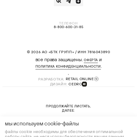
ТЕЛЕФОН
8-800-600-31-85
© 2026 АО «БТК ГРУПП» / ИНН 7816043890
все права защищены.
и
ОФЕРТА
.
ПОЛИТИКА КОНФИДЕНЦИАЛЬНОСТИ
РАЗРАБОТКА:
RETAIL ONLINE
ДИЗАЙН:
CEDRO
ПРОДОЛЖАЙТЕ ЛИСТАТЬ,
ДАЛЕЕ:
новая коллекция
мы используем cookie-файлы
файлы cookie необходимы для обеспечения оптимальной
работы сайта, не неся угрозу безопасности вашим данным