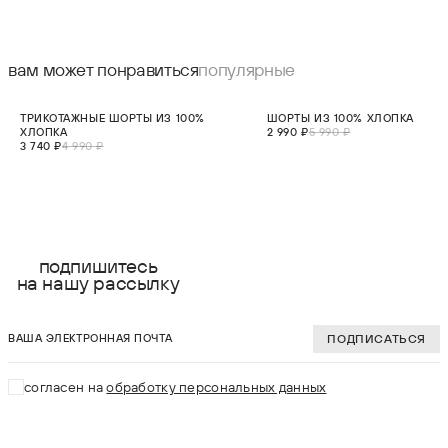
вам может понравиться
популярные
СКИДКА 25%
СКИДКА 50%
ТРИКОТАЖНЫЕ ШОРТЫ ИЗ 100%
ШОРТЫ ИЗ 100% ХЛОПКА
НОВИНКА
ХЛОПКА
2 990 ₽
5 990 ₽
3 740 ₽
4 990 ₽
выберите размер:
выберите разме
S
S
подпишитесь
на нашу рассылку
M
M
ваша электронная почта
L
L
ПОДПИСАТЬСЯ
XL
XL
согласен на
обработку персональных данных
2XL
2XL
3XL