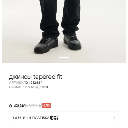
джинсы tapered fit
АРТИКУЛ
01.212664
РАЗМЕР НА МОДЕЛИ
L
6 740₽
8 990 ₽
-25%
1 685 ₽
×
4 ПЛАТЕЖА