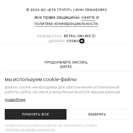
© 2026 АО «БТК ГРУПП» / ИНН 7816043890
все права защищены.
и
ОФЕРТА
.
ПОЛИТИКА КОНФИДЕНЦИАЛЬНОСТИ
РАЗРАБОТКА:
RETAIL ONLINE
ДИЗАЙН:
CEDRO
ПРОДОЛЖАЙТЕ ЛИСТАТЬ,
ДАЛЕЕ:
новая коллекция
мы используем cookie-файлы
файлы cookie необходимы для обеспечения оптимальной
работы сайта, не неся угрозу безопасности вашим данным
подробнее
ПРИНЯТЬ ВСЕ
ВЫБРАТЬ
В КОРЗИНУ
продолжая пользоваться сайтом, вы принимаете условия
политики конфиденциальности