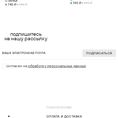
СТИРКИ
6 740 ₽
8 990 ₽
6 740 ₽
8 990 ₽
выберите размер:
выберите разме
S
S
подпишитесь
на нашу рассылку
M
M
ваша электронная почта
L
L
ПОДПИСАТЬСЯ
XL
XL
согласен на
обработку персональных данных
2XL
2XL
В КОРЗИНУ
В КОРЗИНУ
ПОКУПАТЕЛЯМ
ОПЛАТА И ДОСТАВКА