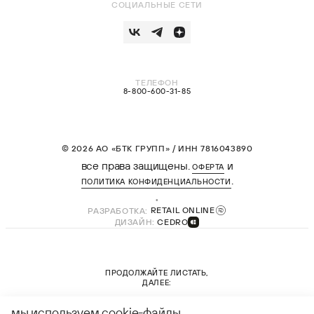
СОЦИАЛЬНЫЕ СЕТИ
ТЕЛЕФОН
8-800-600-31-85
© 2026 АО «БТК ГРУПП» / ИНН 7816043890
все права защищены.
и
ОФЕРТА
.
ПОЛИТИКА КОНФИДЕНЦИАЛЬНОСТИ
РАЗРАБОТКА:
RETAIL ONLINE
ДИЗАЙН:
CEDRO
ПРОДОЛЖАЙТЕ ЛИСТАТЬ,
ДАЛЕЕ:
новая коллекция
мы используем cookie-файлы