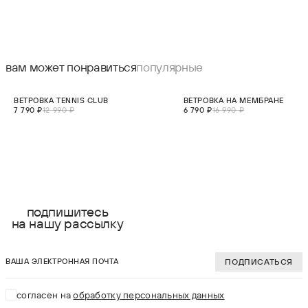
вам может понравиться
популярные
СКИДКА 40%
СКИДКА 60%
ВЕТРОВКА TENNIS CLUB
ВЕТРОВКА НА МЕМБРАНЕ
7 790 ₽
12 990 ₽
6 790 ₽
16 990 ₽
выберите размер:
выберите разме
S
S
подпишитесь
на нашу рассылку
M
M
ваша электронная почта
L
L
ПОДПИСАТЬСЯ
XL
XL
согласен на
обработку персональных данных
2XL
2XL