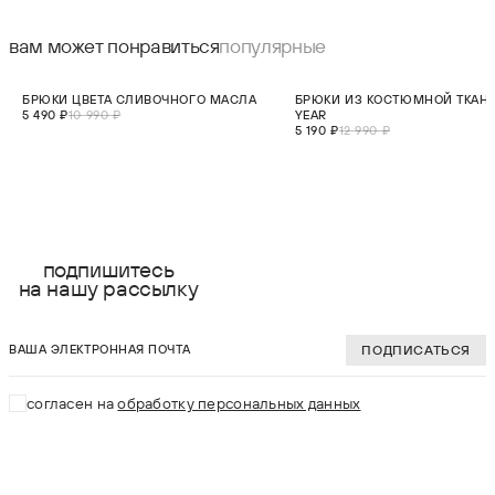
вам может понравиться
популярные
СКИДКА 50%
СКИДКА 60%
БРЮКИ ЦВЕТА СЛИВОЧНОГО МАСЛА
БРЮКИ ИЗ КОСТЮМНОЙ ТКАН
5 490 ₽
10 990 ₽
YEAR
5 190 ₽
12 990 ₽
выберите размер:
выберите разме
2XS
XS
подпишитесь
на нашу рассылку
XS
S
ваша электронная почта
S
M
ПОДПИСАТЬСЯ
M
L
согласен на
обработку персональных данных
L
XL
XL