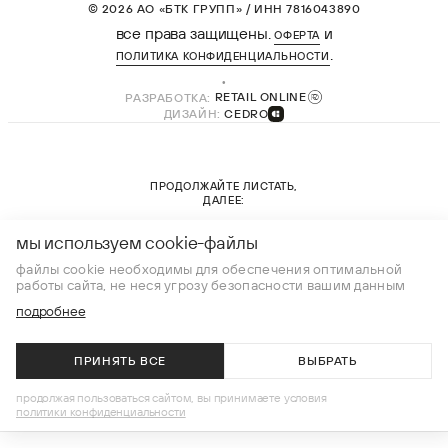
© 2026 АО «БТК ГРУПП» / ИНН 7816043890
все права защищены.
и
ОФЕРТА
.
ПОЛИТИКА КОНФИДЕНЦИАЛЬНОСТИ
РАЗРАБОТКА:
RETAIL ONLINE
ДИЗАЙН:
CEDRO
ПРОДОЛЖАЙТЕ ЛИСТАТЬ,
ДАЛЕЕ:
новая коллекция
мы используем cookie-файлы
файлы cookie необходимы для обеспечения оптимальной
работы сайта, не неся угрозу безопасности вашим данным
подробнее
ПРИНЯТЬ ВСЕ
ВЫБРАТЬ
В КОРЗИНУ
продолжая пользоваться сайтом, вы принимаете условия
политики конфиденциальности