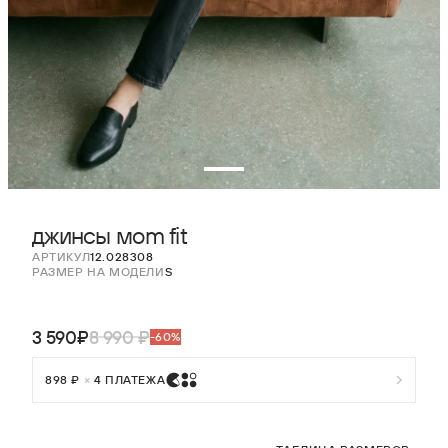
джинсы мom fit
АРТИКУЛ
12.028308
РАЗМЕР НА МОДЕЛИ
S
3 590₽
8 990 ₽
-60%
898 ₽
×
4 ПЛАТЕЖА