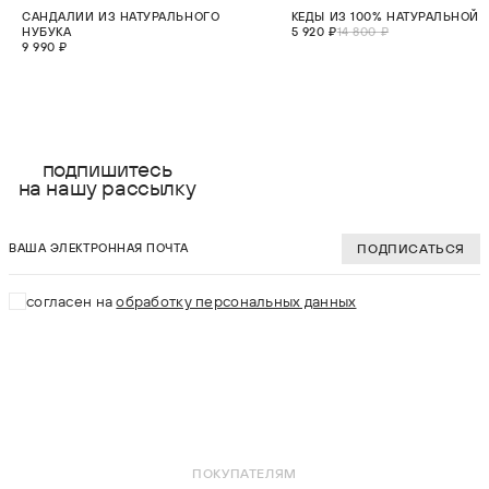
НОВИНКА
СКИДКА 60%
САНДАЛИИ ИЗ НАТУРАЛЬНОГО
КЕДЫ ИЗ 100% НАТУРАЛЬНОЙ 
НУБУКА
5 920 ₽
14 800 ₽
9 990 ₽
выберите размер:
выберите разме
36
36
подпишитесь
на нашу рассылку
37
37
ваша электронная почта
38
38
ПОДПИСАТЬСЯ
39
39
согласен на
обработку персональных данных
40
40
41
41
В КОРЗИНУ
В КОРЗИНУ
ПОКУПАТЕЛЯМ