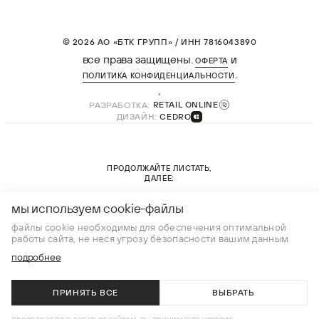
© 2026 АО «БТК ГРУПП» / ИНН 7816043890
все права защищены.
и
ОФЕРТА
.
ПОЛИТИКА КОНФИДЕНЦИАЛЬНОСТИ
РАЗРАБОТКА:
RETAIL ONLINE
ДИЗАЙН:
CEDRO
ПРОДОЛЖАЙТЕ ЛИСТАТЬ,
ДАЛЕЕ:
новая коллекция
мы используем cookie-файлы
файлы cookie необходимы для обеспечения оптимальной
работы сайта, не неся угрозу безопасности вашим данным
подробнее
ПРИНЯТЬ ВСЕ
ВЫБРАТЬ
В КОРЗИНУ
продолжая пользоваться сайтом, вы принимаете условия