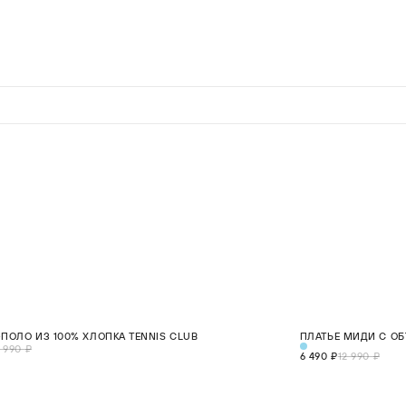
0%
СКИДКА 50%
-ПОЛО ИЗ 100% ХЛОПКА TENNIS CLUB
ПЛАТЬЕ МИДИ С О
XS
S
M
L
XL
 990 ₽
6 490 ₽
12 990 ₽
В КОРЗИНУ