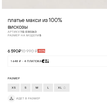
платье макси из 100%
вискозы
АРТИКУЛ
12.030263
РАЗМЕР НА МОДЕЛИ
S
6 590₽
10 990 ₽
-40%
1 648 ₽
×
4 ПЛАТЕЖА
РАЗМЕР
XS
S
M
L
XL
ИДЕТ В РАЗМЕР