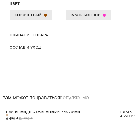
ЦВЕТ
КОРИЧНЕВЫЙ
МУЛЬТИКОЛОР
ОПИСАНИЕ ТОВАРА
СОСТАВ И УХОД
вам может понравиться
популярные
СКИДКА 50%
СКИДКА 5
ПЛАТЬЕ МИДИ С ОБЪЕМНЫМИ РУКАВАМИ
ПЛАТЬЕ
XS
S
M
L
XL
ХИТ
4 990 ₽
9
6 490 ₽
12 990 ₽
В КОРЗИНУ