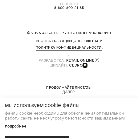
ТЕЛЕФОН
8-800-600-31-85
© 2026 АО «БТК ГРУПП» / ИНН 7816043890
все права защищены.
и
ОФЕРТА
.
ПОЛИТИКА КОНФИДЕНЦИАЛЬНОСТИ
РАЗРАБОТКА:
RETAIL ONLINE
ДИЗАЙН:
CEDRO
ПРОДОЛЖАЙТЕ ЛИСТАТЬ,
ДАЛЕЕ:
новая коллекция
мы используем cookie-файлы
файлы cookie необходимы для обеспечения оптимальной
работы сайта, не неся угрозу безопасности вашим данным
подробнее