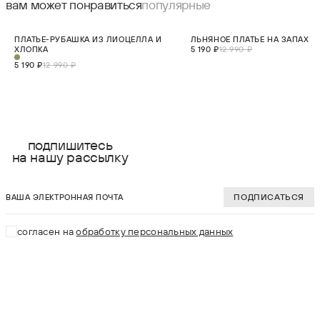
вам может понравиться
популярные
СКИДКА 60%
СКИДКА 60%
ПЛАТЬЕ-РУБАШКА ИЗ ЛИОЦЕЛЛА И
ЛЬНЯНОЕ ПЛАТЬЕ НА ЗАПАХ
НОВИНКА
ХЛОПКА
5 190 ₽
12 990 ₽
5 190 ₽
12 990 ₽
выберите размер:
выберите разме
XS
XS
подпишитесь
на нашу рассылку
S
S
ваша электронная почта
M
M
ПОДПИСАТЬСЯ
L
L
согласен на
обработку персональных данных
XL
XL
В КОРЗИНУ
В КОРЗИНУ