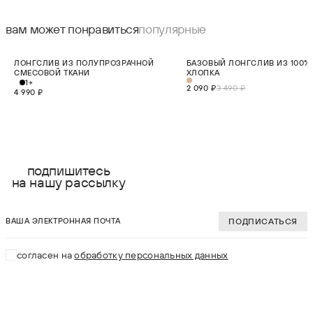
вам может понравиться
популярные
НОВИНКА
СКИДКА 40%
ЛОНГСЛИВ ИЗ ПОЛУПРОЗРАЧНОЙ
БАЗОВЫЙ ЛОНГСЛИВ ИЗ 100%
НОВИНКА
СМЕСОВОЙ ТКАНИ
ХЛОПКА
1+
2 090 ₽
3 490 ₽
4 990 ₽
выберите размер:
выберите разме
XS
XS
подпишитесь
на нашу рассылку
S
S
ваша электронная почта
M
M
ПОДПИСАТЬСЯ
L
L
согласен на
обработку персональных данных
XL
XL