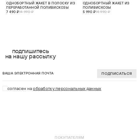
СКИДКА 50%
СКИДКА 60%
ОДНОБОРТНЫЙ ЖАКЕТ В ПОЛОСКУ ИЗ
ОДНОБОРТНЫЙ ЖАКЕТ ИЗ
ПЕРЕРАБОТАННОЙ ПОЛИВИСКОЗЫ
ПОЛИВИСКОЗЫ
7 490 ₽
14 990 ₽
5 990 ₽
14 990 ₽
выберите размер:
выберите разме
2XS
XS
подпишитесь
на нашу рассылку
XS
S
ваша электронная почта
S
M
ПОДПИСАТЬСЯ
M
L
согласен на
обработку персональных данных
L
XL
XL
В КОРЗИНУ
В КОРЗИНУ
ПОКУПАТЕЛЯМ