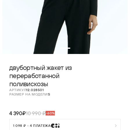
двубортный жакет из
переработанной
поливискозы
АРТИКУЛ
12.028501
РАЗМЕР НА МОДЕЛИ
S
4 390₽
10 990 ₽
-60%
1 098 ₽
×
4 ПЛАТЕЖА