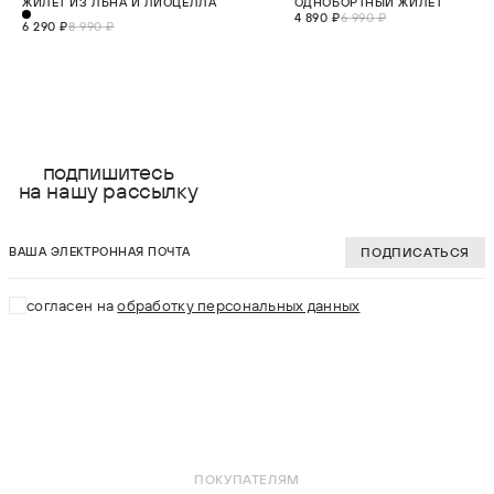
ЖИЛЕТ ИЗ ЛЬНА И ЛИОЦЕЛЛА
ОДНОБОРТНЫЙ ЖИЛЕТ
4 890 ₽
6 990 ₽
6 290 ₽
8 990 ₽
выберите размер:
выберите разме
XS
XS
подпишитесь
на нашу рассылку
S
S
ваша электронная почта
M
M
ПОДПИСАТЬСЯ
L
L
согласен на
обработку персональных данных
XL
В КОРЗИНУ
В КОРЗИНУ
ПОКУПАТЕЛЯМ