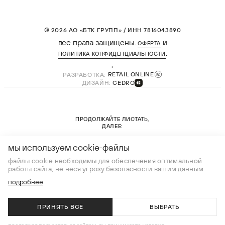
© 2026 АО «БТК ГРУПП» / ИНН 7816043890
все права защищены.
и
ОФЕРТА
.
ПОЛИТИКА КОНФИДЕНЦИАЛЬНОСТИ
РАЗРАБОТКА:
RETAIL ONLINE
ДИЗАЙН:
CEDRO
ПРОДОЛЖАЙТЕ ЛИСТАТЬ,
ДАЛЕЕ:
новая коллекция
мы используем cookie-файлы
файлы cookie необходимы для обеспечения оптимальной
работы сайта, не неся угрозу безопасности вашим данным
подробнее
ПРИНЯТЬ ВСЕ
ВЫБРАТЬ
В КОРЗИНУ