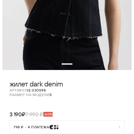
жилет dark denim
АРТИКУЛ
12.030598
РАЗМЕР НА МОДЕЛИ
S
3 190₽
7 990 ₽
-60%
798 ₽
×
4 ПЛАТЕЖА