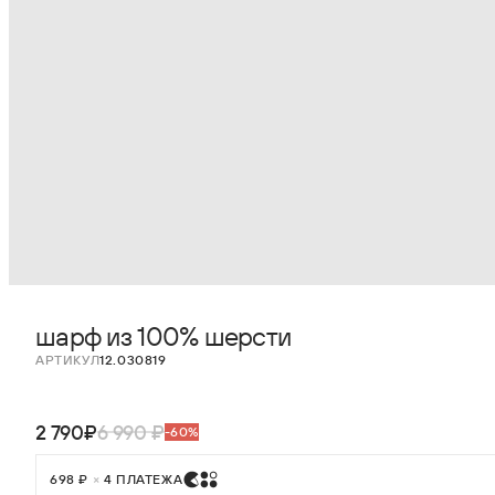
шарф из 100% шерсти
АРТИКУЛ
12.030819
2 790₽
6 990 ₽
-60%
698 ₽
×
4 ПЛАТЕЖА