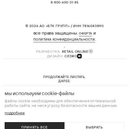
8-800-600-31-85
© 2026 АО «БТК ГРУПП» / ИНН 7816043890
все права защищены.
и
ОФЕРТА
.
ПОЛИТИКА КОНФИДЕНЦИАЛЬНОСТИ
РАЗРАБОТКА:
RETAIL ONLINE
ДИЗАЙН:
CEDRO
ПРОДОЛЖАЙТЕ ЛИСТАТЬ,
ДАЛЕЕ:
новая коллекция
мы используем cookie-файлы
файлы cookie необходимы для обеспечения оптимальной
работы сайта, не неся угрозу безопасности вашим данным
подробнее
ПРИНЯТЬ ВСЕ
ВЫБРАТЬ