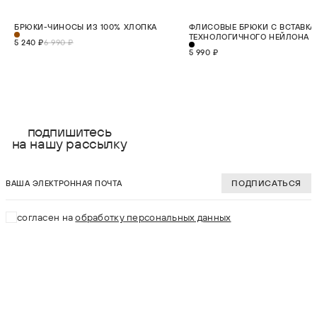
СКИДКА 25%
НОВИНКА
БРЮКИ-ЧИНОСЫ ИЗ 100% ХЛОПКА
ФЛИСОВЫЕ БРЮКИ С ВСТАВКА
НОВИНКА
ТЕХНОЛОГИЧНОГО НЕЙЛОНА
5 240 ₽
6 990 ₽
5 990 ₽
выберите размер:
выберите разме
S
S
подпишитесь
на нашу рассылку
M
M
ваша электронная почта
L
L
ПОДПИСАТЬСЯ
XL
XL
согласен на
обработку персональных данных
2XL
2XL
В КОРЗИНУ
В КОРЗИНУ