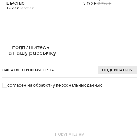
ШЕРСТЬЮ
5 490 ₽
10 990 ₽
4 390 ₽
10 990 ₽
выберите размер:
выберите разме
2XS
2XS
подпишитесь
на нашу рассылку
XS
XS
ваша электронная почта
S
S
ПОДПИСАТЬСЯ
M
M
согласен на
обработку персональных данных
L
L
XL
XL
В КОРЗИНУ
В КОРЗИНУ
ПОКУПАТЕЛЯМ