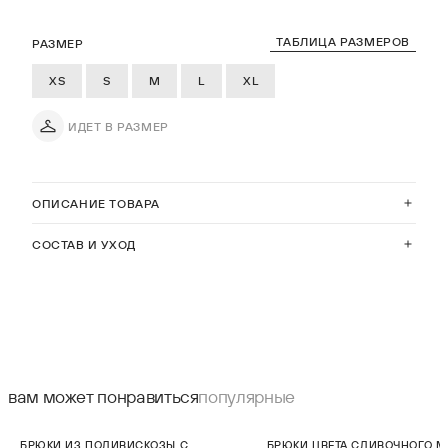
ТАБЛИЦА РАЗМЕРОВ
РАЗМЕР
XS
S
M
L
XL
ИДЕТ В РАЗМЕР
ОПИСАНИЕ ТОВАРА
СОСТАВ И УХОД
вам может понравиться
популярные
СКИДКА 60%
СКИДКА 50%
БРЮКИ ИЗ ПОЛИВИСКОЗЫ С
БРЮКИ ЦВЕТА СЛИВОЧНОГО 