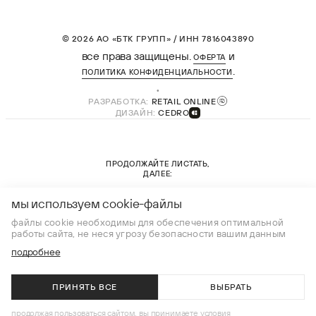
© 2026 АО «БТК ГРУПП» / ИНН 7816043890
все права защищены.
и
ОФЕРТА
.
ПОЛИТИКА КОНФИДЕНЦИАЛЬНОСТИ
РАЗРАБОТКА:
RETAIL ONLINE
ДИЗАЙН:
CEDRO
ПРОДОЛЖАЙТЕ ЛИСТАТЬ,
ДАЛЕЕ:
новая коллекция
мы используем cookie-файлы
файлы cookie необходимы для обеспечения оптимальной
работы сайта, не неся угрозу безопасности вашим данным
подробнее
ПРИНЯТЬ ВСЕ
ВЫБРАТЬ
В КОРЗИНУ
продолжая пользоваться сайтом, вы принимаете условия