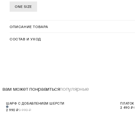
ONE SIZE
ОПИСАНИЕ ТОВАРА
СОСТАВ И УХОД
вам может понравиться
популярные
СКИДКА 25%
СКИДКА 5
ШАРФ С ДОБАВЛЕНИЕМ ШЕРСТИ
ПЛАТОК
ONE SIZE
НОВИНКА
2 490 ₽
4
2 990 ₽
3 990 ₽
В КОРЗИНУ