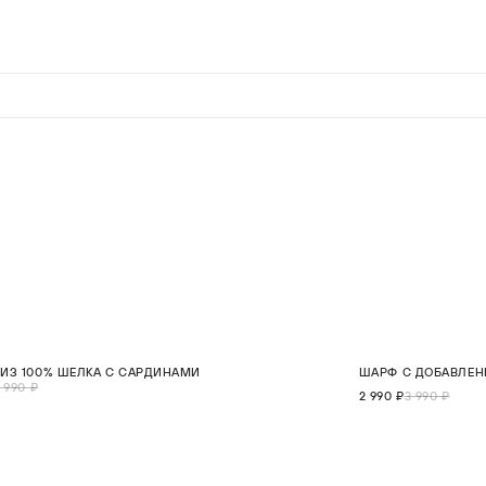
0%
СКИДКА 25%
 ИЗ 100% ШЕЛКА С САРДИНАМИ
ШАРФ С ДОБАВЛЕН
ONE SIZE
 990 ₽
2 990 ₽
3 990 ₽
В КОРЗИНУ