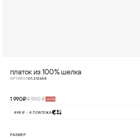
платок из 100% шелка
АРТИКУЛ
01.212658
1 990₽
4 990 ₽
-60%
498 ₽
×
4 ПЛАТЕЖА
РАЗМЕР