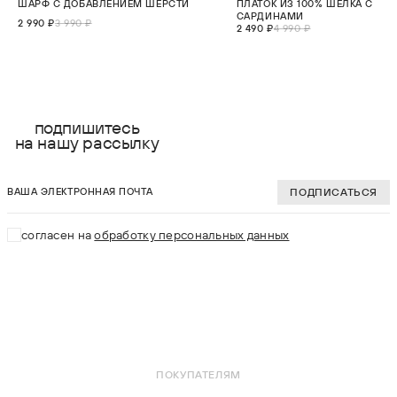
ШАРФ С ДОБАВЛЕНИЕМ ШЕРСТИ
ПЛАТОК ИЗ 100% ШЕЛКА С
НОВИНКА
САРДИНАМИ
2 990 ₽
3 990 ₽
2 490 ₽
4 990 ₽
выберите размер:
выберите разме
ONE SIZE
ONE SIZE
подпишитесь
на нашу рассылку
ваша электронная почта
В КОРЗИНУ
В КОРЗИНУ
ПОДПИСАТЬСЯ
согласен на
обработку персональных данных
ПОКУПАТЕЛЯМ