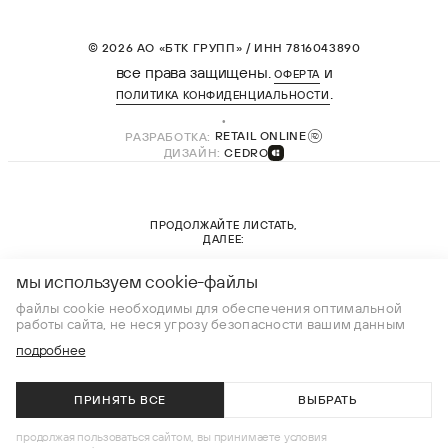
© 2026 АО «БТК ГРУПП» / ИНН 7816043890
все права защищены.
и
ОФЕРТА
.
ПОЛИТИКА КОНФИДЕНЦИАЛЬНОСТИ
РАЗРАБОТКА:
RETAIL ONLINE
ДИЗАЙН:
CEDRO
ПРОДОЛЖАЙТЕ ЛИСТАТЬ,
ДАЛЕЕ:
новая коллекция
мы используем cookie-файлы
файлы cookie необходимы для обеспечения оптимальной
работы сайта, не неся угрозу безопасности вашим данным
подробнее
ПРИНЯТЬ ВСЕ
ВЫБРАТЬ
В КОРЗИНУ
продолжая пользоваться сайтом, вы принимаете условия