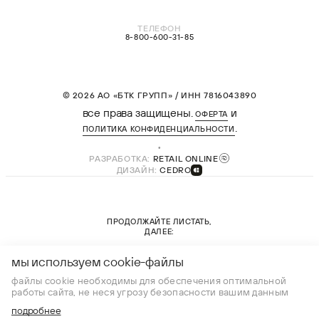
ТЕЛЕФОН
8-800-600-31-85
© 2026 АО «БТК ГРУПП» / ИНН 7816043890
все права защищены.
и
ОФЕРТА
.
ПОЛИТИКА КОНФИДЕНЦИАЛЬНОСТИ
РАЗРАБОТКА:
RETAIL ONLINE
ДИЗАЙН:
CEDRO
ПРОДОЛЖАЙТЕ ЛИСТАТЬ,
ДАЛЕЕ:
новая коллекция
мы используем cookie-файлы
файлы cookie необходимы для обеспечения оптимальной
работы сайта, не неся угрозу безопасности вашим данным
подробнее