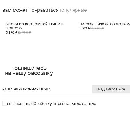
вам может понравиться
популярные
СКИДКА 60%
СКИДКА 60%
БРЮКИ ИЗ КОСТЮМНОЙ ТКАНИ В
ШИРОКИЕ БРЮКИ С ХЛОПКОМ
ПОЛОСКУ
5 190 ₽
12 990 ₽
5 190 ₽
12 990 ₽
выберите размер:
выберите разме
XS
XS
подпишитесь
на нашу рассылку
S
S
ваша электронная почта
M
M
ПОДПИСАТЬСЯ
L
L
согласен на
обработку персональных данных
XL
XL
В КОРЗИНУ
В КОРЗИНУ