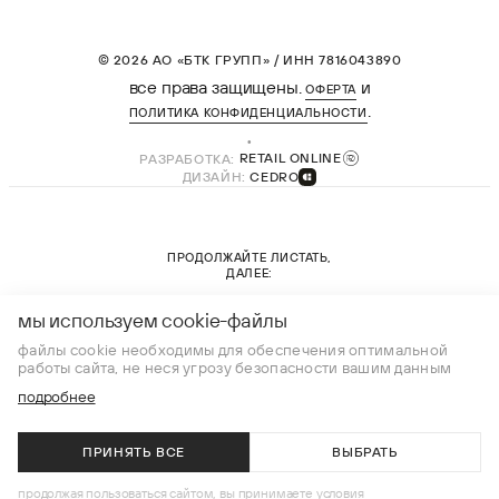
© 2026 АО «БТК ГРУПП» / ИНН 7816043890
все права защищены.
и
ОФЕРТА
.
ПОЛИТИКА КОНФИДЕНЦИАЛЬНОСТИ
РАЗРАБОТКА:
RETAIL ONLINE
ДИЗАЙН:
CEDRO
ПРОДОЛЖАЙТЕ ЛИСТАТЬ,
ДАЛЕЕ:
новая коллекция
мы используем cookie-файлы
файлы cookie необходимы для обеспечения оптимальной
работы сайта, не неся угрозу безопасности вашим данным
подробнее
ПРИНЯТЬ ВСЕ
ВЫБРАТЬ
В КОРЗИНУ
продолжая пользоваться сайтом, вы принимаете условия