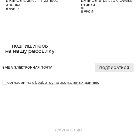
ДЖИНСЫ BARREL FIT ИЗ 100%
ДЖИНСЫ WIDE LEG С ЭФФЕКТ
ХЛОПКА
СТИРКИ
8 990 ₽
8 990 ₽
выберите размер:
выберите разме
XS
XS
подпишитесь
на нашу рассылку
S
S
ваша электронная почта
M
M
ПОДПИСАТЬСЯ
L
L
согласен на
обработку персональных данных
XL
XL
В КОРЗИНУ
В КОРЗИНУ
ПОКУПАТЕЛЯМ