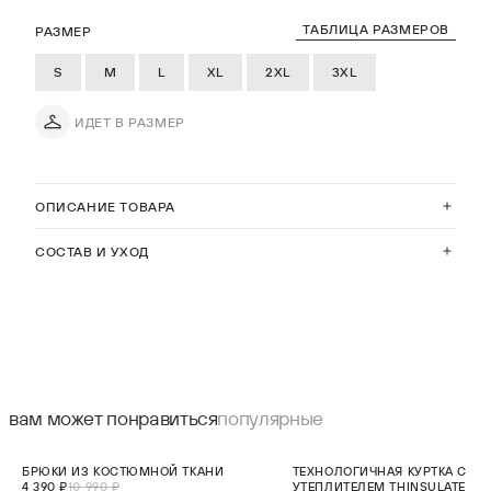
ТАБЛИЦА РАЗМЕРОВ
РАЗМЕР
S
M
L
XL
2XL
3XL
ИДЕТ В РАЗМЕР
ОПИСАНИЕ ТОВАРА
СОСТАВ И УХОД
вам может понравиться
популярные
СКИДКА 60%
НОВИНКА
БРЮКИ ИЗ КОСТЮМНОЙ ТКАНИ
ТЕХНОЛОГИЧНАЯ КУРТКА С
НОВИНКА
4 390 ₽
10 990 ₽
УТЕПЛИТЕЛЕМ THINSULATE