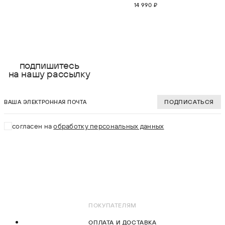
14 990 ₽
выберите размер:
выберите разме
S
S
подпишитесь
на нашу рассылку
M
M
ваша электронная почта
L
L
ПОДПИСАТЬСЯ
XL
XL
согласен на
обработку персональных данных
2XL
2XL
В КОРЗИНУ
В КОРЗИНУ
ПОКУПАТЕЛЯМ
ОПЛАТА И ДОСТАВКА