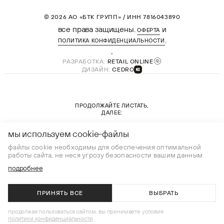
© 2026 АО «БТК ГРУПП» / ИНН 7816043890
все права защищены.
и
ОФЕРТА
.
ПОЛИТИКА КОНФИДЕНЦИАЛЬНОСТИ
РАЗРАБОТКА:
RETAIL ONLINE
ДИЗАЙН:
CEDRO
ПРОДОЛЖАЙТЕ ЛИСТАТЬ,
ДАЛЕЕ:
новая коллекция
мы используем cookie-файлы
файлы cookie необходимы для обеспечения оптимальной
работы сайта, не неся угрозу безопасности вашим данным
подробнее
ПРИНЯТЬ ВСЕ
ВЫБРАТЬ
В КОРЗИНУ
продолжая пользоваться сайтом, вы принимаете условия
политики конфиденциальности