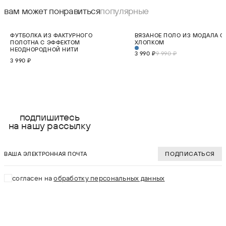
вам может понравиться
популярные
НОВИНКА
СКИДКА 60%
ФУТБОЛКА ИЗ ФАКТУРНОГО
ВЯЗАНОЕ ПОЛО ИЗ МОДАЛА С
ПОЛОТНА С ЭФФЕКТОМ
ХЛОПКОМ
НЕОДНОРОДНОЙ НИТИ
3 990 ₽
9 990 ₽
3 990 ₽
выберите размер:
выберите разме
XS
XS
подпишитесь
на нашу рассылку
S
S
ваша электронная почта
M
M
ПОДПИСАТЬСЯ
L
L
согласен на
обработку персональных данных
XL
В КОРЗИНУ
В КОРЗИНУ