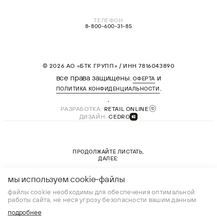
ТЕЛЕФОН
8-800-600-31-85
© 2026 АО «БТК ГРУПП» / ИНН 7816043890
все права защищены.
и
ОФЕРТА
.
ПОЛИТИКА КОНФИДЕНЦИАЛЬНОСТИ
РАЗРАБОТКА:
RETAIL ONLINE
ДИЗАЙН:
CEDRO
ПРОДОЛЖАЙТЕ ЛИСТАТЬ,
ДАЛЕЕ:
новая коллекция
мы используем cookie-файлы
файлы cookie необходимы для обеспечения оптимальной
работы сайта, не неся угрозу безопасности вашим данным
подробнее