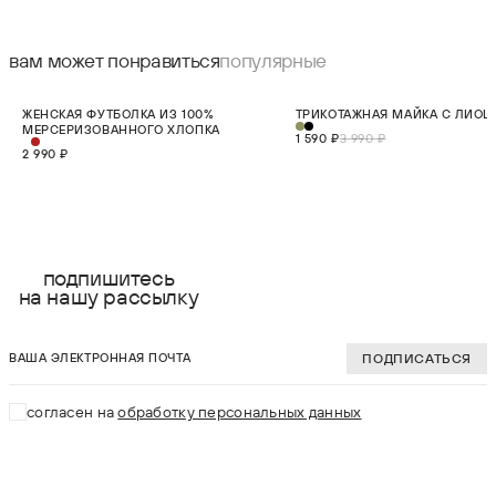
вам может понравиться
популярные
НОВИНКА
СКИДКА 60%
ЖЕНСКАЯ ФУТБОЛКА ИЗ 100%
ТРИКОТАЖНАЯ МАЙКА С ЛИО
МЕРСЕРИЗОВАННОГО ХЛОПКА
1 590 ₽
3 990 ₽
2 990 ₽
выберите размер:
выберите разме
XS
XS
подпишитесь
на нашу рассылку
S
S
ваша электронная почта
M
M
ПОДПИСАТЬСЯ
L
L
согласен на
обработку персональных данных
XL
XL