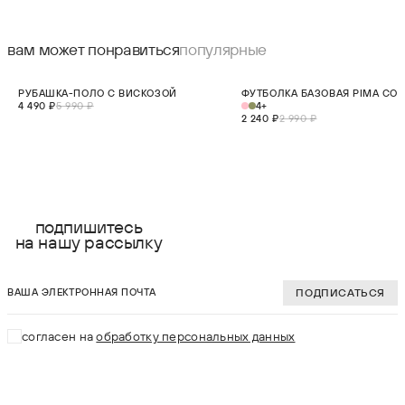
вам может понравиться
популярные
СКИДКА 25%
СКИДКА 25%
РУБАШКА-ПОЛО С ВИСКОЗОЙ
ФУТБОЛКА БАЗОВАЯ PIMA CO
НОВИНКА
4 490 ₽
5 990 ₽
4+
2 240 ₽
2 990 ₽
выберите размер:
выберите разме
XS
XS
подпишитесь
на нашу рассылку
S
S
ваша электронная почта
M
M
ПОДПИСАТЬСЯ
L
L
согласен на
обработку персональных данных
XL
XL