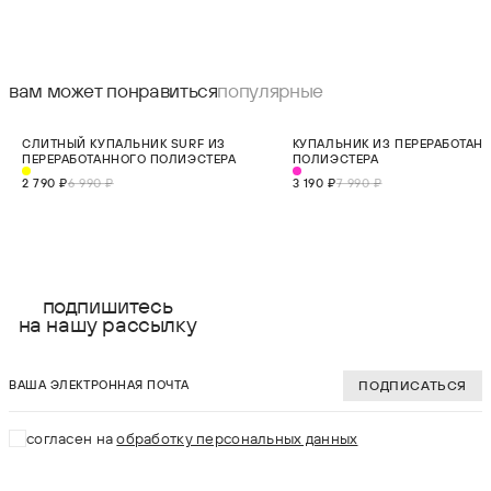
вам может понравиться
популярные
СКИДКА 60%
СКИДКА 60%
СЛИТНЫЙ КУПАЛЬНИК SURF ИЗ
КУПАЛЬНИК ИЗ ПЕРЕРАБОТАН
ХИТ
ПЕРЕРАБОТАННОГО ПОЛИЭСТЕРА
ПОЛИЭСТЕРА
2 790 ₽
6 990 ₽
3 190 ₽
7 990 ₽
выберите размер:
выберите разме
XS
XS
подпишитесь
на нашу рассылку
S
S
ваша электронная почта
M
M
ПОДПИСАТЬСЯ
L
L
согласен на
обработку персональных данных
XL
XL