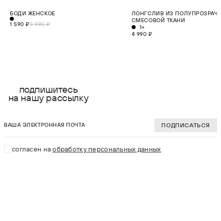
СКИДКА 60%
НОВИНКА
БОДИ ЖЕНСКОЕ
ЛОНГСЛИВ ИЗ ПОЛУПРОЗРАЧ
СМЕСОВОЙ ТКАНИ
1 590 ₽
3 990 ₽
1+
4 990 ₽
выберите размер:
выберите разме
2XS
XS
подпишитесь
на нашу рассылку
XS
S
ваша электронная почта
S
M
ПОДПИСАТЬСЯ
M
L
согласен на
обработку персональных данных
L
XL
XL
В КОРЗИНУ
В КОРЗИНУ