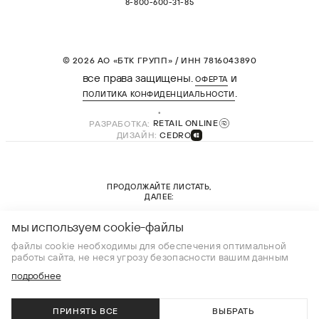
8-800-600-31-85
© 2026 АО «БТК ГРУПП» / ИНН 7816043890
все права защищены.
и
ОФЕРТА
.
ПОЛИТИКА КОНФИДЕНЦИАЛЬНОСТИ
РАЗРАБОТКА:
RETAIL ONLINE
ДИЗАЙН:
CEDRO
ПРОДОЛЖАЙТЕ ЛИСТАТЬ,
ДАЛЕЕ:
новая коллекция
мы используем cookie-файлы
файлы cookie необходимы для обеспечения оптимальной
работы сайта, не неся угрозу безопасности вашим данным
подробнее
ПРИНЯТЬ ВСЕ
ВЫБРАТЬ