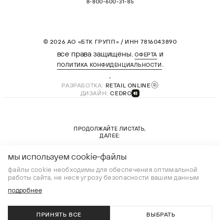
8-800-600-31-85
© 2026 АО «БТК ГРУПП» / ИНН 7816043890
все права защищены.
и
ОФЕРТА
.
ПОЛИТИКА КОНФИДЕНЦИАЛЬНОСТИ
РАЗРАБОТКА:
RETAIL ONLINE
ДИЗАЙН:
CEDRO
ПРОДОЛЖАЙТЕ ЛИСТАТЬ,
ДАЛЕЕ:
новая коллекция
мы используем cookie-файлы
файлы cookie необходимы для обеспечения оптимальной
работы сайта, не неся угрозу безопасности вашим данным
подробнее
ПРИНЯТЬ ВСЕ
ВЫБРАТЬ