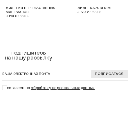
СКИДКА 60%
СКИДКА 60%
ЖИЛЕТ ИЗ ПЕРЕРАБОТАННЫХ
ЖИЛЕТ DARK DENIM
МАЛО
МАТЕРИАЛОВ
3 190 ₽
7 990 ₽
3 190 ₽
7 990 ₽
выберите размер:
выберите разме
2XS
XS
подпишитесь
на нашу рассылку
XS
S
ваша электронная почта
S
M
ПОДПИСАТЬСЯ
M
L
согласен на
обработку персональных данных
L
XL
XL
В КОРЗИНУ
В КОРЗИНУ