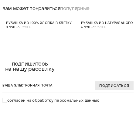
вам может понравиться
популярные
СКИДКА 50%
СКИДКА 30%
РУБАШКА ИЗ 100% ХЛОПКА В КЛЕТКУ
РУБАШКА ИЗ НАТУРАЛЬНОГО 
3 990 ₽
7 990 ₽
6 990 ₽
9 990 ₽
выберите размер:
выберите разме
S
S
подпишитесь
на нашу рассылку
M
M
ваша электронная почта
L
L
ПОДПИСАТЬСЯ
XL
XL
согласен на
обработку персональных данных
2XL
2XL
В КОРЗИНУ
В КОРЗИНУ