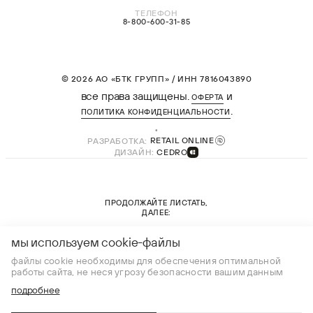
ТЕЛЕФОН
8-800-600-31-85
© 2026 АО «БТК ГРУПП» / ИНН 7816043890
все права защищены.
и
ОФЕРТА
.
ПОЛИТИКА КОНФИДЕНЦИАЛЬНОСТИ
РАЗРАБОТКА:
RETAIL ONLINE
ДИЗАЙН:
CEDRO
ПРОДОЛЖАЙТЕ ЛИСТАТЬ,
ДАЛЕЕ:
новая коллекция
мы используем cookie-файлы
файлы cookie необходимы для обеспечения оптимальной
работы сайта, не неся угрозу безопасности вашим данным
подробнее