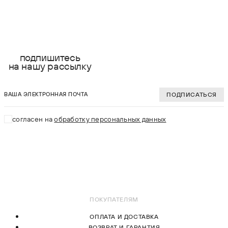
выберите размер:
выберите разме
XS
XS
подпишитесь
на нашу рассылку
S
S
ваша электронная почта
M
M
ПОДПИСАТЬСЯ
L
L
согласен на
обработку персональных данных
XL
XL
В КОРЗИНУ
В КОРЗИНУ
ПОКУПАТЕЛЯМ
ОПЛАТА И ДОСТАВКА
ВОЗВРАТ И ГАРАНТИЯ