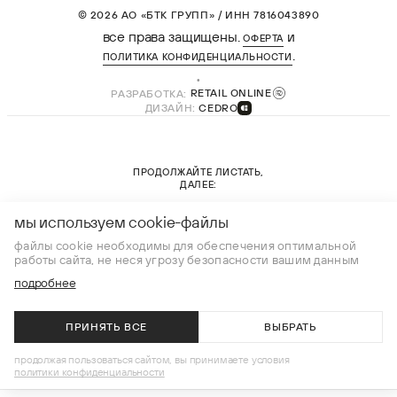
© 2026 АО «БТК ГРУПП» / ИНН 7816043890
все права защищены.
и
ОФЕРТА
.
ПОЛИТИКА КОНФИДЕНЦИАЛЬНОСТИ
РАЗРАБОТКА:
RETAIL ONLINE
ДИЗАЙН:
CEDRO
ПРОДОЛЖАЙТЕ ЛИСТАТЬ,
ДАЛЕЕ:
новая коллекция
мы используем cookie-файлы
файлы cookie необходимы для обеспечения оптимальной
работы сайта, не неся угрозу безопасности вашим данным
подробнее
ПРИНЯТЬ ВСЕ
ВЫБРАТЬ
В КОРЗИНУ
продолжая пользоваться сайтом, вы принимаете условия
политики конфиденциальности