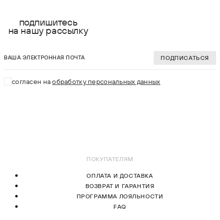
2XS
XS
подпишитесь
на нашу рассылку
XS
S
ваша электронная почта
S
M
ПОДПИСАТЬСЯ
M
L
согласен на
обработку персональных данных
L
XL
XL
В КОРЗИНУ
В КОРЗИНУ
ПОКУПАТЕЛЯМ
ОПЛАТА И ДОСТАВКА
ВОЗВРАТ И ГАРАНТИЯ
ПРОГРАММА ЛОЯЛЬНОСТИ
FAQ