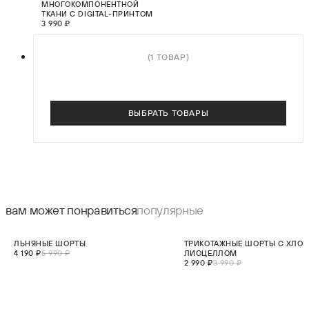
МНОГОКОМПОНЕНТНОЙ
ТКАНИ С DIGITAL-ПРИНТОМ
3 990 ₽
(1 ТОВАР)
ВЫБРАТЬ ТОВАРЫ
вам может понравиться
популярные
СКИДКА 30%
СКИДКА 25%
ЛЬНЯНЫЕ ШОРТЫ
ТРИКОТАЖНЫЕ ШОРТЫ С ХЛО
НОВИНКА
4 190 ₽
5 990 ₽
ЛИОЦЕЛЛОМ
2 990 ₽
3 990 ₽
выберите размер:
выберите разме