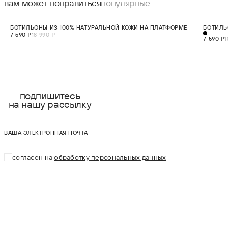
вам может понравиться
популярные
СКИДКА 60%
СКИДКА 6
БОТИЛЬОНЫ ИЗ 100% НАТУРАЛЬНОЙ КОЖИ НА ПЛАТФОРМЕ
БОТИЛЬ
36
37
38
39
40
41
7 590 ₽
18 990 ₽
7 590 ₽
1
В КОРЗИНУ
подпишитесь
на нашу рассылку
ваша электронная почта
согласен на
обработку персональных данных