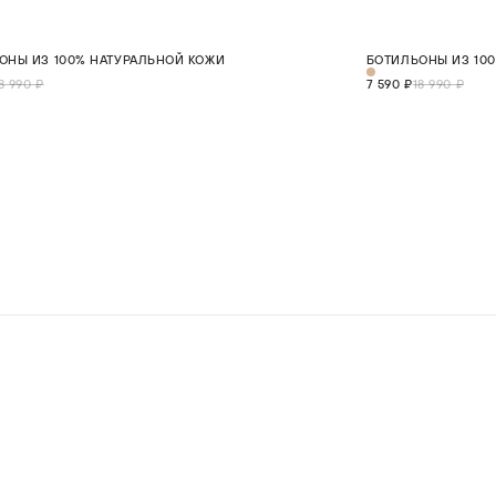
0%
СКИДКА 60%
ОНЫ ИЗ 100% НАТУРАЛЬНОЙ КОЖИ
БОТИЛЬОНЫ ИЗ 10
37
38
39
40
41
8 990 ₽
7 590 ₽
18 990 ₽
В КОРЗИНУ