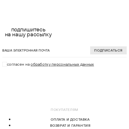
выберите размер:
выберите разме
S
S
подпишитесь
на нашу рассылку
M
M
ваша электронная почта
L
L
ПОДПИСАТЬСЯ
XL
XL
согласен на
обработку персональных данных
2XL
2XL
В КОРЗИНУ
В КОРЗИНУ
ПОКУПАТЕЛЯМ
ОПЛАТА И ДОСТАВКА
ВОЗВРАТ И ГАРАНТИЯ