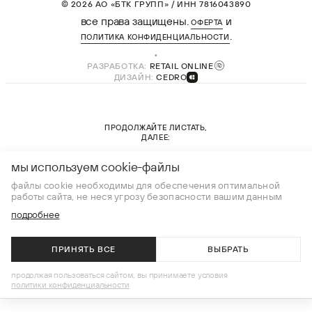
© 2026 АО «БТК ГРУПП» / ИНН 7816043890
все права защищены.
и
ОФЕРТА
.
ПОЛИТИКА КОНФИДЕНЦИАЛЬНОСТИ
РАЗРАБОТКА:
RETAIL ONLINE
ДИЗАЙН:
CEDRO
ПРОДОЛЖАЙТЕ ЛИСТАТЬ,
ДАЛЕЕ:
новая коллекция
мы используем cookie-файлы
файлы cookie необходимы для обеспечения оптимальной
работы сайта, не неся угрозу безопасности вашим данным
подробнее
ПРИНЯТЬ ВСЕ
ВЫБРАТЬ
В КОРЗИНУ
продолжая пользоваться сайтом, вы принимаете условия
политики конфиденциальности