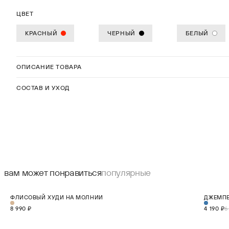
ЦВЕТ
КРАСНЫЙ
ЧЕРНЫЙ
БЕЛЫЙ
ОПИСАНИЕ ТОВАРА
СОСТАВ И УХОД
вам может понравиться
популярные
НОВИНКА
СКИДКА 4
ФЛИСОВЫЙ ХУДИ НА МОЛНИИ
ДЖЕМПЕ
XS
S
M
L
XL
8 990 ₽
4 190 ₽
6
В КОРЗИНУ