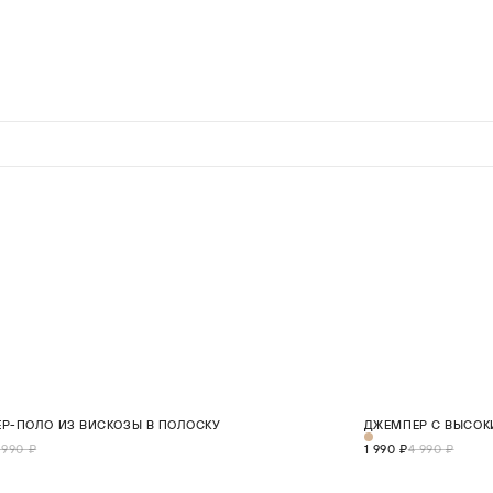
0%
СКИДКА 60%
Р-ПОЛО ИЗ ВИСКОЗЫ В ПОЛОСКУ
ДЖЕМПЕР С ВЫСОК
XS
S
M
L
XL
ХИТ
 990 ₽
1 990 ₽
4 990 ₽
В КОРЗИНУ