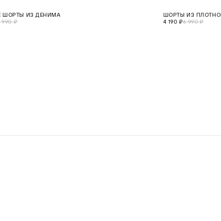
0%
СКИДКА 40%
 ШОРТЫ ИЗ ДЕНИМА
ШОРТЫ ИЗ ПЛОТНОГ
S
M
L
XL
2XL
ХИТ
 990 ₽
4 190 ₽
6 990 ₽
В КОРЗИНУ