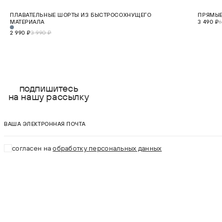
СКИДКА 25%
СКИДКА 5
ПЛАВАТЕЛЬНЫЕ ШОРТЫ ИЗ БЫСТРОСОХНУЩЕГО
ПРЯМЫЕ
S
M
L
XL
2XL
НОВИНКА
МАТЕРИАЛА
3 490 ₽
6
В КОРЗИНУ
2 990 ₽
3 990 ₽
подпишитесь
на нашу рассылку
ваша электронная почта
согласен на
обработку персональных данных