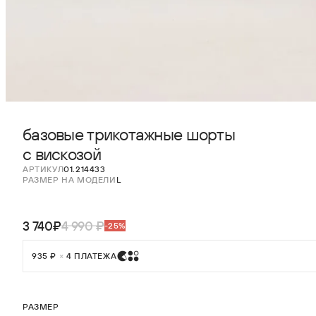
базовые трикотажные шорты
с вискозой
АРТИКУЛ
01.214433
РАЗМЕР НА МОДЕЛИ
L
3 740₽
4 990 ₽
-25%
935 ₽
×
4 ПЛАТЕЖА
РАЗМЕР