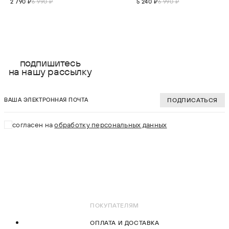
2 790 ₽
6 990 ₽
5 240 ₽
6 990 ₽
выберите размер:
выберите разме
S
S
подпишитесь
на нашу рассылку
M
M
ваша электронная почта
L
L
ПОДПИСАТЬСЯ
XL
XL
согласен на
обработку персональных данных
2XL
2XL
3XL
3XL
В КОРЗИНУ
В КОРЗИНУ
ПОКУПАТЕЛЯМ
ОПЛАТА И ДОСТАВКА