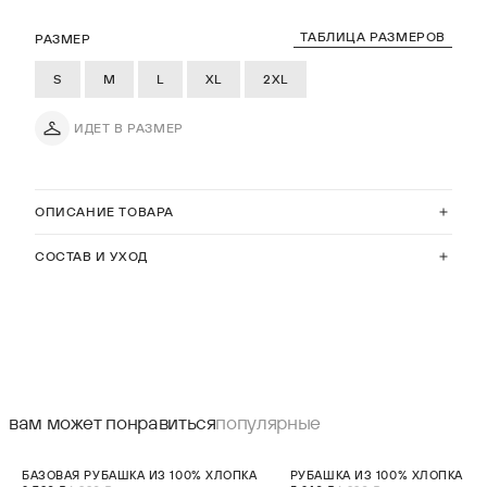
ТАБЛИЦА РАЗМЕРОВ
РАЗМЕР
S
M
L
XL
2XL
ИДЕТ В РАЗМЕР
ОПИСАНИЕ ТОВАРА
СОСТАВ И УХОД
вам может понравиться
популярные
СКИДКА 60%
СКИДКА 25%
БАЗОВАЯ РУБАШКА ИЗ 100% ХЛОПКА
РУБАШКА ИЗ 100% ХЛОПКА
НОВИНКА