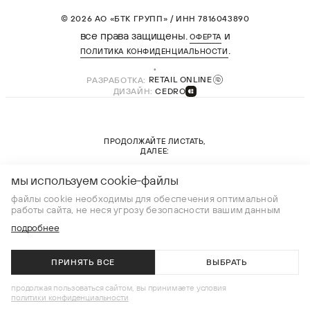
© 2026 АО «БТК ГРУПП» / ИНН 7816043890
все права защищены.
и
ОФЕРТА
.
ПОЛИТИКА КОНФИДЕНЦИАЛЬНОСТИ
РАЗРАБОТКА:
RETAIL ONLINE
ДИЗАЙН:
CEDRO
ПРОДОЛЖАЙТЕ ЛИСТАТЬ,
ДАЛЕЕ:
новая коллекция
мы используем cookie-файлы
файлы cookie необходимы для обеспечения оптимальной
работы сайта, не неся угрозу безопасности вашим данным
подробнее
ПРИНЯТЬ ВСЕ
ВЫБРАТЬ
В КОРЗИНУ
продолжая пользоваться сайтом, вы принимаете условия
политики конфиденциальности