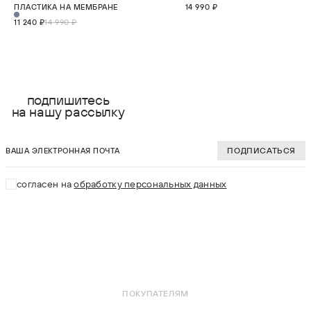
ПЛАСТИКА НА МЕМБРАНЕ
14 990 ₽
11 240 ₽
14 990 ₽
выберите размер:
выберите разме
S
S
подпишитесь
на нашу рассылку
M
M
ваша электронная почта
L
L
ПОДПИСАТЬСЯ
XL
XL
согласен на
обработку персональных данных
2XL
2XL
В КОРЗИНУ
В КОРЗИНУ
ПОКУПАТЕЛЯМ