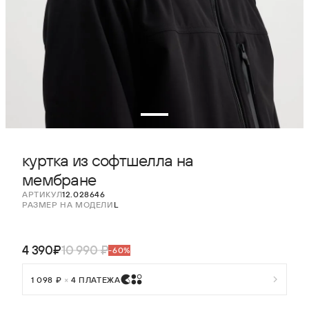
куртка из софтшелла на
мембране
АРТИКУЛ
12.028646
РАЗМЕР НА МОДЕЛИ
L
4 390₽
10 990 ₽
-60%
1 098 ₽
×
4 ПЛАТЕЖА