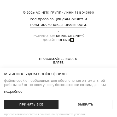
© 2026 АО «БТК ГРУПП» / ИНН 7816043890
все права защищены.
и
ОФЕРТА
.
ПОЛИТИКА КОНФИДЕНЦИАЛЬНОСТИ
РАЗРАБОТКА:
RETAIL ONLINE
ДИЗАЙН:
CEDRO
ПРОДОЛЖАЙТЕ ЛИСТАТЬ,
ДАЛЕЕ:
новая коллекция
мы используем cookie-файлы
файлы cookie необходимы для обеспечения оптимальной
работы сайта, не неся угрозу безопасности вашим данным
подробнее
ПРИНЯТЬ ВСЕ
ВЫБРАТЬ
В КОРЗИНУ
продолжая пользоваться сайтом, вы принимаете условия