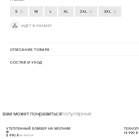
S
M
L
XL
2XL
3XL
ИДЕТ В РАЗМЕР
ОПИСАНИЕ ТОВАРА
СОСТАВ И УХОД
вам может понравиться
популярные
СКИДКА 40%
НОВИНКА
УТЕПЛЕННЫЙ БОМБЕР НА МОЛНИИ
ТЕХНОЛ
S
M
L
XL
2XL
НОВИНКА
14 990 ₽
8 990 ₽
14 990 ₽
В КОРЗИНУ