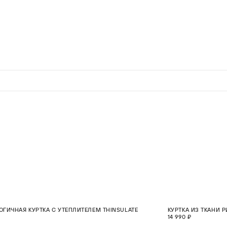
НОВИНКА
ОГИЧНАЯ КУРТКА С УТЕПЛИТЕЛЕМ THINSULATE
КУРТКА ИЗ ТКАНИ 
S
M
L
XL
2XL
14 990 ₽
В КОРЗИНУ