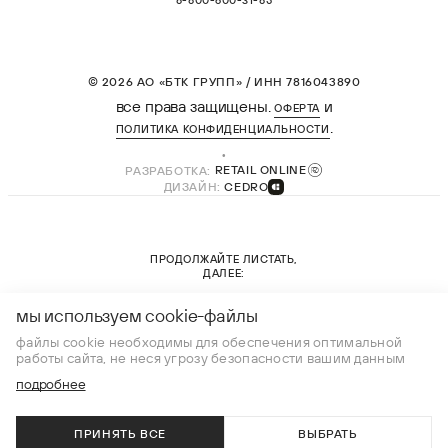
© 2026 АО «БТК ГРУПП» / ИНН 7816043890
все права защищены.
и
ОФЕРТА
.
ПОЛИТИКА КОНФИДЕНЦИАЛЬНОСТИ
РАЗРАБОТКА:
RETAIL ONLINE
ДИЗАЙН:
CEDRO
ПРОДОЛЖАЙТЕ ЛИСТАТЬ,
ДАЛЕЕ:
новая коллекция
мы используем cookie-файлы
файлы cookie необходимы для обеспечения оптимальной
работы сайта, не неся угрозу безопасности вашим данным
подробнее
ПРИНЯТЬ ВСЕ
ВЫБРАТЬ