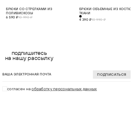
СКИДКА 40%
СКИДКА 60%
БРЮКИ СО СТРЕЛКАМИ ИЗ
БРЮКИ ОБЪЕМНЫЕ ИЗ КОСТ
МАЛО
НОВИНКА
ПОЛИВИСКОЗЫ
ТКАНИ
6 590 ₽
10 990 ₽
4 390 ₽
10 990 ₽
выберите размер:
выберите разме
XS
XS
подпишитесь
на нашу рассылку
S
S
ваша электронная почта
M
M
ПОДПИСАТЬСЯ
L
L
согласен на
обработку персональных данных
XL
XL
В КОРЗИНУ
В КОРЗИНУ