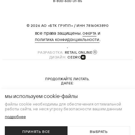
8-800-600-31-85
© 2026 АО «БТК ГРУПП» / ИНН 7816043890
все права защищены.
и
ОФЕРТА
.
ПОЛИТИКА КОНФИДЕНЦИАЛЬНОСТИ
РАЗРАБОТКА:
RETAIL ONLINE
ДИЗАЙН:
CEDRO
ПРОДОЛЖАЙТЕ ЛИСТАТЬ,
ДАЛЕЕ:
новая коллекция
мы используем cookie-файлы
файлы cookie необходимы для обеспечения оптимальной
работы сайта, не неся угрозу безопасности вашим данным
подробнее
ПРИНЯТЬ ВСЕ
ВЫБРАТЬ