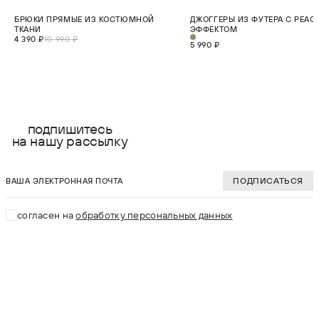
СКИДКА 60%
НОВИНКА
БРЮКИ ПРЯМЫЕ ИЗ КОСТЮМНОЙ
ДЖОГГЕРЫ ИЗ ФУТЕРА С PEAC
НОВИНКА
ТКАНИ
ЭФФЕКТОМ
4 390 ₽
10 990 ₽
5 990 ₽
выберите размер:
выберите разме
XS
XS
подпишитесь
на нашу рассылку
S
S
ваша электронная почта
M
M
ПОДПИСАТЬСЯ
L
L
согласен на
обработку персональных данных
XL
XL
В КОРЗИНУ
В КОРЗИНУ