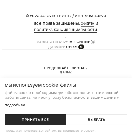
© 2026 АО «БТК ГРУПП» / ИНН 7816043890
все права защищены.
и
ОФЕРТА
.
ПОЛИТИКА КОНФИДЕНЦИАЛЬНОСТИ
РАЗРАБОТКА:
RETAIL ONLINE
ДИЗАЙН:
CEDRO
ПРОДОЛЖАЙТЕ ЛИСТАТЬ,
ДАЛЕЕ:
новая коллекция
мы используем cookie-файлы
файлы cookie необходимы для обеспечения оптимальной
работы сайта, не неся угрозу безопасности вашим данным
подробнее
ПРИНЯТЬ ВСЕ
ВЫБРАТЬ
В КОРЗИНУ
продолжая пользоваться сайтом, вы принимаете условия