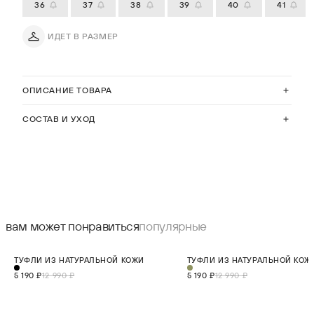
36
37
38
39
40
41
ИДЕТ В РАЗМЕР
ОПИСАНИЕ ТОВАРА
СОСТАВ И УХОД
вам может понравиться
популярные
СКИДКА 60%
СКИДКА 60%
ТУФЛИ ИЗ НАТУРАЛЬНОЙ КОЖИ
ТУФЛИ ИЗ НАТУРАЛЬНОЙ КОЖ
МАЛО
МАЛО
5 190 ₽
12 990 ₽
5 190 ₽
12 990 ₽
выберите размер:
выберите разме