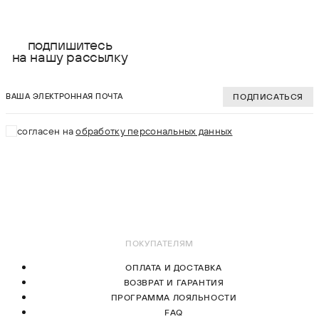
36
36
подпишитесь
на нашу рассылку
37
37
ваша электронная почта
38
38
ПОДПИСАТЬСЯ
39
39
согласен на
обработку персональных данных
40
40
41
41
В КОРЗИНУ
В КОРЗИНУ
ПОКУПАТЕЛЯМ
ОПЛАТА И ДОСТАВКА
ВОЗВРАТ И ГАРАНТИЯ
ПРОГРАММА ЛОЯЛЬНОСТИ
FAQ