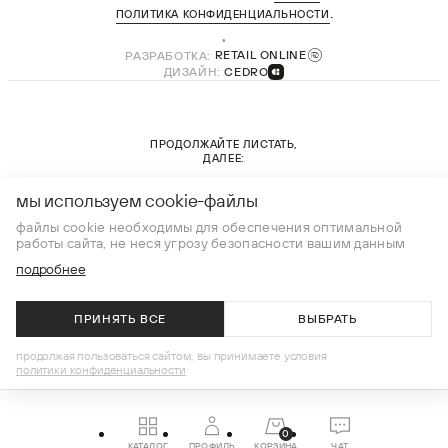
.
ПОЛИТИКА КОНФИДЕНЦИАЛЬНОСТИ
РАЗРАБОТКА:
RETAIL ONLINE
ДИЗАЙН:
CEDRO
ПРОДОЛЖАЙТЕ ЛИСТАТЬ,
ДАЛЕЕ:
новая коллекция
мы используем cookie-файлы
файлы cookie необходимы для обеспечения оптимальной
работы сайта, не неся угрозу безопасности вашим данным
подробнее
ПРИНЯТЬ ВСЕ
ВЫБРАТЬ
НЕТ В НАЛИЧИИ
продолжая пользоваться сайтом, вы принимаете условия
политики конфиденциальности
0
КАТАЛОГ
ПРОФИЛЬ
КОРЗИНА
ЧАТ